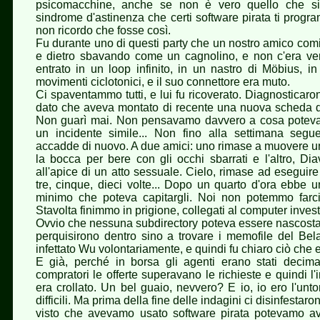
psicomacchine, anche se non è vero quello che si 
sindrome d'astinenza che certi software pirata ti pro
non ricordo che fosse così.
Fu durante uno di questi party che un nostro amico com
e dietro sbavando come un cagnolino, e non c'era vers
entrato in un loop infinito, in un nastro di Möbius, in
movimenti ciclotonici, e il suo connettore era muto.
Ci spaventammo tutti, e lui fu ricoverato. Diagnosticaro
dato che aveva montato di recente una nuova scheda di
Non guarì mai. Non pensavamo davvero a cosa poteva
un incidente simile... Non fino alla settimana seg
accadde di nuovo. A due amici: uno rimase a muovere un
la bocca per bere con gli occhi sbarrati e l'altro, Dia
all'apice di un atto sessuale. Cielo, rimase ad esegui
tre, cinque, dieci volte... Dopo un quarto d'ora ebbe u
minimo che poteva capitargli. Noi non potemmo farci
Stavolta finimmo in prigione, collegati al computer invest
Ovvio che nessuna subdirectory poteva essere nascosta
perquisirono dentro sino a trovare i memofile del Be
infettato Wu volontariamente, e quindi fu chiaro ciò che 
E già, perché in borsa gli agenti erano stati decim
compratori le offerte superavano le richieste e quindi 
era crollato. Un bel guaio, nevvero? E io, io ero l'unt
difficili. Ma prima della fine delle indagini ci disinfestar
visto che avevamo usato software pirata potevamo av