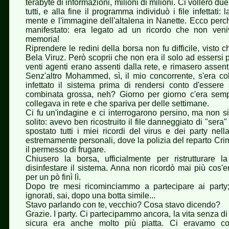
terabyte di informazioni, milioni di milioni. Ci vollero due
tutti, e alla fine il programma individuò i file infettati:
mente e l'immagine dell'altalena in Nanette. Ecco perché
manifestato: era legato ad un ricordo che non veni
memoria!
Riprendere le redini della borsa non fu difficile, visto
Bela Viruz. Però scoprii che non era il solo ad essersi pr
venti agenti erano assenti dalla rete, e rimasero assen
Senz'altro Mohammed, sì, il mio concorrente, s'era co
infettato il sistema prima di rendersi conto d'essere 
combinata grossa, neh? Giorno per giorno c'era sem
collegava in rete e che spariva per delle settimane.
Ci fu un'indagine e ci interrogarono persino, ma non si
solito: avevo ben ricostruito il file danneggiato di "ser
spostato tutti i miei ricordi del virus e dei party nell
estremamente personali, dove la polizia del reparto Cri
il permesso di frugare.
Chiusero la borsa, ufficialmente per ristrutturare 
disinfestare il sistema. Anna non ricordò mai più cos'er
per un pò finì lì.
Dopo tre mesi ricominciammo a partecipare ai party
ignorati, sai, dopo una botta simile...
Stavo parlando con te, vecchio? Cosa stavo dicendo?
Grazie. I party. Ci partecipammo ancora, la vita senza di
sicura era anche molto più piatta. Ci eravamo co