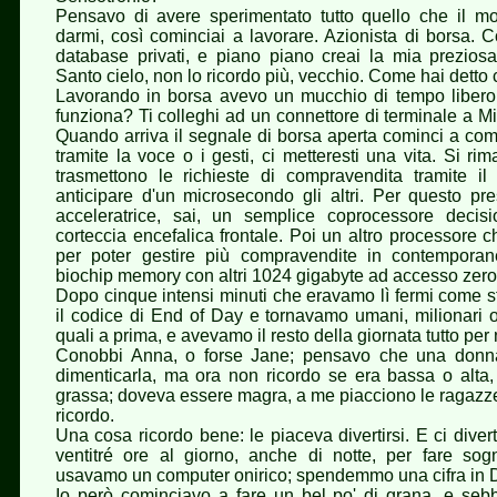
Pensavo di avere sperimentato tutto quello che il mo
darmi, così cominciai a lavorare. Azionista di borsa. C
database privati, e piano piano creai la mia preziosa
Santo cielo, non lo ricordo più, vecchio. Come hai detto 
Lavorando in borsa avevo un mucchio di tempo libero
funziona? Ti colleghi ad un connettore di terminale a M
Quando arriva il segnale di borsa aperta cominci a co
tramite la voce o i gesti, ci metteresti una vita. Si rima
trasmettono le richieste di compravendita tramite il
anticipare d'un microsecondo gli altri. Per questo pr
acceleratrice, sai, un semplice coprocessore decis
corteccia encefalica frontale. Poi un altro processore c
per poter gestire più compravendite in contemporane
biochip memory con altri 1024 gigabyte ad accesso zero 
Dopo cinque intensi minuti che eravamo lì fermi come st
il codice di End of Day e tornavamo umani, milionari o
quali a prima, e avevamo il resto della giornata tutto per 
Conobbi Anna, o forse Jane; pensavo che una donna
dimenticarla, ma ora non ricordo se era bassa o alta
grassa; doveva essere magra, a me piacciono le ragazze
ricordo.
Una cosa ricordo bene: le piaceva divertirsi. E ci dive
ventitré ore al giorno, anche di notte, per fare so
usavamo un computer onirico; spendemmo una cifra in 
Io però cominciavo a fare un bel po' di grana, e seb