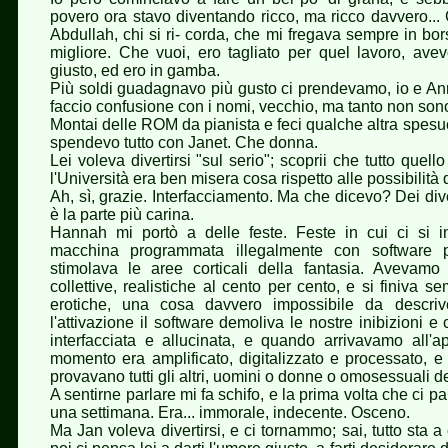
povero ora stavo diventando ricco, ma ricco davvero... 
Abdullah, chi si ri- corda, che mi fregava sempre in bors
migliore. Che vuoi, ero tagliato per quel lavoro, avev
giusto, ed ero in gamba.
Più soldi guadagnavo più gusto ci prendevamo, io e Anni
faccio confusione con i nomi, vecchio, ma tanto non son
Montai delle ROM da pianista e feci qualche altra spesuc
spendevo tutto con Janet. Che donna.
Lei voleva divertirsi "sul serio"; scoprii che tutto que
l'Università era ben misera cosa rispetto alle possibilità de
Ah, sì, grazie. Interfacciamento. Ma che dicevo? Dei dive
è la parte più carina.
Hannah mi portò a delle feste. Feste in cui ci si in
macchina programmata illegalmente con software p
stimolava le aree corticali della fantasia. Avevamo 
collettive, realistiche al cento per cento, e si finiva s
erotiche, una cosa davvero impossibile da descri
l'attivazione il software demoliva le nostre inibizioni e 
interfacciata e allucinata, e quando arrivavamo all'a
momento era amplificato, digitalizzato e processato, 
provavano tutti gli altri, uomini o donne o omosessuali de
A sentirne parlare mi fa schifo, e la prima volta che ci pa
una settimana. Era... immorale, indecente. Osceno.
Ma Jan voleva divertirsi, e ci tornammo; sai, tutto sta a