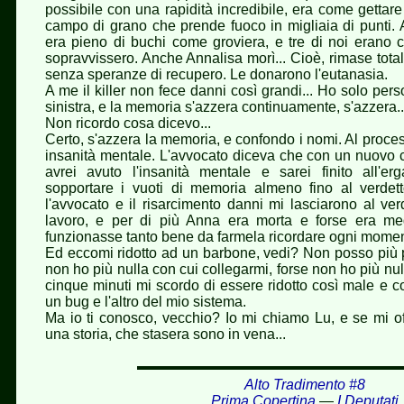
possibile con una rapidità incredibile, era come gettar
campo di grano che prende fuoco in migliaia di punti. A
era pieno di buchi come groviera, e tre di noi erano 
sopravvissero. Anche Annalisa morì... Cioè, rimase tota
senza speranze di recupero. Le donarono l'eutanasia.
A me il killer non fece danni così grandi... Ho solo pers
sinistra, e la memoria s'azzera continuamente, s'azzera..
Non ricordo cosa dicevo...
Certo, s'azzera la memoria, e confondo i nomi. Al processo
insanità mentale. L'avvocato diceva che con un nuovo 
avrei avuto l'insanità mentale e sarei finito all'e
sopportare i vuoti di memoria almeno fino al verdet
l'avvocato e il risarcimento danni mi lasciarono al ver
lavoro, e per di più Anna era morta e forse era m
funzionasse tanto bene da farmela ricordare ogni momen
Ed eccomi ridotto ad un barbone, vedi? Non posso più p
non ho più nulla con cui collegarmi, forse non ho più nul
cinque minuti mi scordo di essere ridotto così male e con
un bug e l'altro del mio sistema.
Ma io ti conosco, vecchio? Io mi chiamo Lu, e se mi off
una storia, che stasera sono in vena...
Alto Tradimento #8
Prima Copertina
—
I Deputati