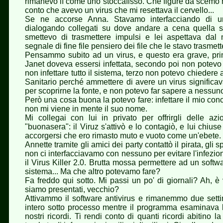
rimanevo lì come uno stoccafisso. Che figure da scemo h
conto che avevo un virus che mi resettava il cervello...
Se ne accorse Anna. Stavamo interfacciando di 
dialogando collegati su dove andare a cena quella s
smettevo di trasmettere impulsi e lei aspettava dal m
segnale di fine file pensiero dei file che le stavo trasmet
Pensammo subito ad un virus, e questo era grave, pri
Janet doveva essersi infettata, secondo poi non potevo 
non infettare tutto il sistema, terzo non potevo chiedere 
Sanitario perché ammettere di avere un virus significava
per scoprirne la fonte, e non potevo far sapere a nessuno 
Però una cosa buona la potevo fare: infettare il mio con
non mi viene in mente il suo nome.
Mi collegai con lui in privato per offrirgli delle azio
"buonasera": il Viruz s'attivò e lo contagiò, e lui chi
accorgersi che ero rimasto muto e vuoto come un'ebete.
Annette tramite gli amici dei party contattò il pirata, gli 
non ci interfacciavamo con nessuno per evitare l'infezio
il Virus Killer 2.0. Brutta mossa permettere ad un softwar
sistema... Ma che altro potevamo fare?
Fa freddo qui sotto. Mi passi un po' di giornali? Ah, è 
siamo presentati, vecchio?
Attivammo il software antivirus e rimanemmo due setti
intero sotto processo mentre il programma esaminava bit p
nostri ricordi. Ti rendi conto di quanti ricordi abitino l