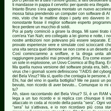
poi ci pensa lei a darti l'umore giusto, a farti desiderar
ti mandasse in pappa il cervello: per questo era illegale.
Intanto Bruno s'era appena montato un nuovo accelerat
mossa falsa prendendo un computer con software di AI pe
mio, visto che le mattine dopo i party ero davvero in
nonostante fosse il miglior software esperto programma
fece perdere un mucchio di soldi.
Poi ai party cominciò a girare la droga. Mi sarei tirato 
com'era Yan Nah; ero collegato a lei giorno e notte, i nos
nostre ambizioni non potevano più essere separate. E
provato esperienze vere e simulate così scioccanti c
una vita senza quel demone se non come a un deserto a
Così cominciammo a sniffare, e la droga unita all
raggiungere paradisi mai provati prima. Era come esser
un sole in esplosione, un Uovo Cosmico al Big Bang. E
Ma quella nuova versione del software pirata era, bèh, 
virus che i giornali scemi definiscono "l'AIDS del cyborg
del Bela Viruz? Ma sì, quello che contagia le persone, il 
Ehi, hai del vino in quella bottiglia? Me ne passi un 
bevuto, non ricordo di aver bevuto... Comunque io mi 
tu?
Ah, stavo raccontando del Bela Viruz? Sì, è un RAM vi
lega a un tuo ricordo e si replica con chiunque ti inte
attaccato in coda al ricordo della parola "sera". Ogni 
"sera" lui s'attivava, e io non ricordavo più cosa s