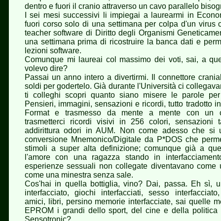
dentro e fuori il cranio attraverso un cavo parallelo bisogn
I sei mesi successivi li impiegai a laurearmi in Eco
fuori corso solo di una settimana per colpa d'un virus c
teacher software di Diritto degli Organismi Geneticame
una settimana prima di ricostruire la banca dati e permet
lezioni software.
Comunque mi laureai col massimo dei voti, sai, a qu
volevo dire?
Passai un anno intero a divertirmi. Il connettore crani
soldi per godertelo. Già durante l'Università ci collegav
ti colleghi scopri quanto siano misere le parole pe
Pensieri, immagini, sensazioni e ricordi, tutto tradotto
Format e trasmesso da mente a mente con un c
trasmetterci ricordi visivi in 256 colori, sensazioni
addirittura odori in AUM. Non come adesso che si u
conversione Mnemonico/Digitale da P*DOS che permet
stimoli a super alta definizione; comunque già a qu
l'amore con una ragazza stando in interfacciamento 
esperienze sessuali non collegate diventavano come u
come una minestra senza sale.
Cos'hai in quella bottiglia, vino? Dai, passa. Eh sì,
interfacciato, giochi interfacciati, sesso interfacciat
amici, libri, persino memorie interfacciate, sai quelle
EPROM i grandi dello sport, del cine e della politica 
Sensotronic?