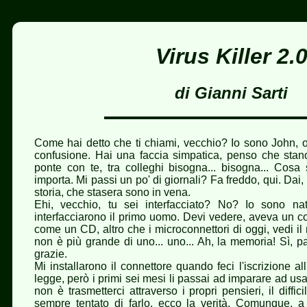
Virus Killer 2.
di Gianni Sarti
Come hai detto che ti chiami, vecchio? Io sono John, o 
confusione. Hai una faccia simpatica, penso che stano
ponte con te, tra colleghi bisogna... bisogna... Cos
importa. Mi passi un po' di giornali? Fa freddo, qui. Dai,
storia, che stasera sono in vena.
Ehi, vecchio, tu sei interfacciato? No? Io sono nat
interfacciarono il primo uomo. Devi vedere, aveva un c
come un CD, altro che i microconnettori di oggi, vedi il
non è più grande di uno... uno... Ah, la memoria! Sì, pa
grazie.
Mi installarono il connettore quando feci l'iscrizione al
legge, però i primi sei mesi li passai ad imparare ad usare 
non è trasmetterci attraverso i propri pensieri, il diff
sempre tentato di farlo, ecco la verità. Comunque, a 