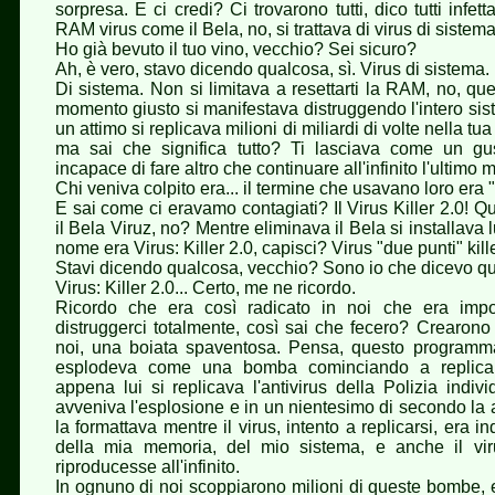
sorpresa. E ci credi? Ci trovarono tutti, dico tutti infett
RAM virus come il Bela, no, si trattava di virus di sistema
Ho già bevuto il tuo vino, vecchio? Sei sicuro?
Ah, è vero, stavo dicendo qualcosa, sì. Virus di sistema.
Di sistema. Non si limitava a resettarti la RAM, no, que
momento giusto si manifestava distruggendo l'intero sis
un attimo si replicava milioni di miliardi di volte nella tu
ma sai che significa tutto? Ti lasciava come un gus
incapace di fare altro che continuare all'infinito l'ultim
Chi veniva colpito era... il termine che usavano loro era "
E sai come ci eravamo contagiati? Il Virus Killer 2.0! 
il Bela Viruz, no? Mentre eliminava il Bela si installava lu
nome era Virus: Killer 2.0, capisci? Virus "due punti" killer
Stavi dicendo qualcosa, vecchio? Sono io che dicevo qu
Virus: Killer 2.0... Certo, me ne ricordo.
Ricordo che era così radicato in noi che era impos
distruggerci totalmente, così sai che fecero? Crearon
noi, una boiata spaventosa. Pensa, questo programma
esplodeva come una bomba cominciando a replicars
appena lui si replicava l'antivirus della Polizia indi
avveniva l'esplosione e in un nientesimo di secondo l
la formattava mentre il virus, intento a replicarsi, era in
della mia memoria, del mio sistema, e anche il vi
riproducesse all'infinito.
In ognuno di noi scoppiarono milioni di queste bombe, e l